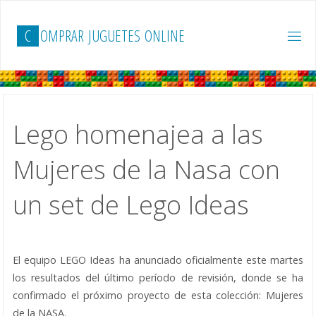
Saltar
al
C
O
M
P
R
A
R
J
U
G
U
E
T
E
S
O
N
L
I
N
E
contenido
Lego homenajea a las
Mujeres de la Nasa con
un set de Lego Ideas
El equipo LEGO Ideas ha anunciado oficialmente este martes
los resultados del último período de revisión, donde se ha
confirmado el próximo proyecto de esta colección: Mujeres
de la NASA.