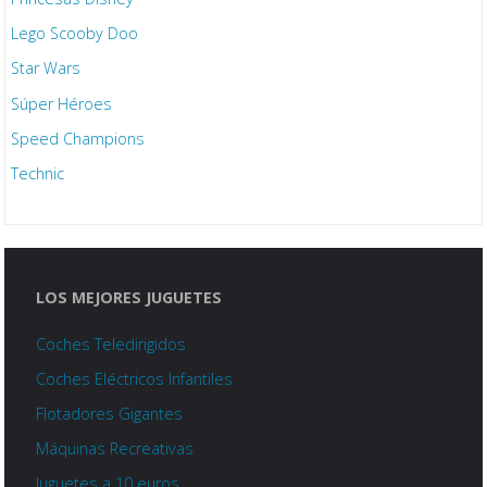
Lego Scooby Doo
Star Wars
Súper Héroes
Speed Champions
Technic
LOS MEJORES JUGUETES
Coches Teledirigidos
Coches Eléctricos Infantiles
Flotadores Gigantes
Máquinas Recreativas
Juguetes a 10 euros